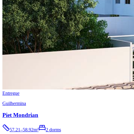
Entregue
Guilhermina
Piet Mondrian
57.21–58.92m²
2 dorms