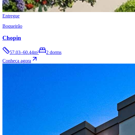
Entregue
Boqueirão
Chopin
57.03–60.44m²
2 dorms
Conheça agora