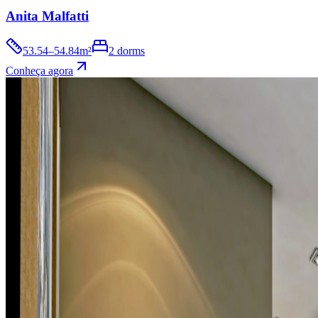
Anita Malfatti
53.54–54.84m²
2 dorms
Conheça agora