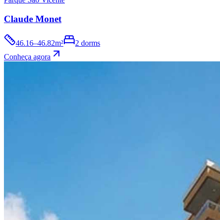
Claude Monet
46.16–46.82m²
2 dorms
Conheça agora