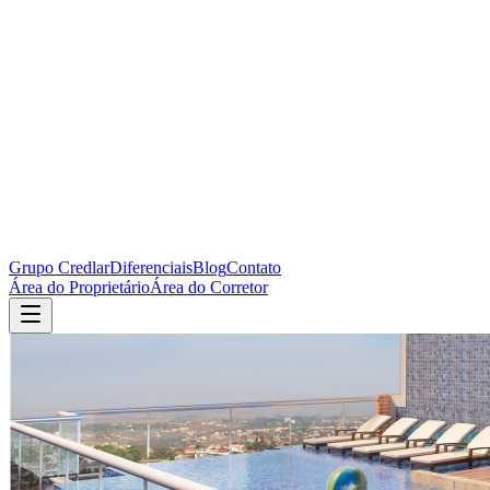
Grupo Credlar
Diferenciais
Blog
Contato
Área do Proprietário
Área do Corretor