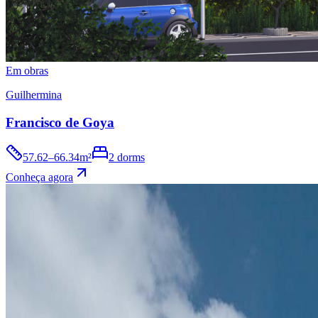
Em obras
Guilhermina
Francisco de Goya
57.62–66.34m²
2 dorms
Conheça agora