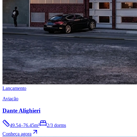
Lançamento
Aviação
Dante Alighieri
49.54–76.45m²
2/3 dorms
Conheça agora