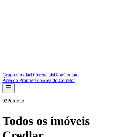
Grupo Credlar
Diferenciais
Blog
Contato
Área do Proprietário
Área do Corretor
02
Portfólio
Todos os imóveis
Credlar.