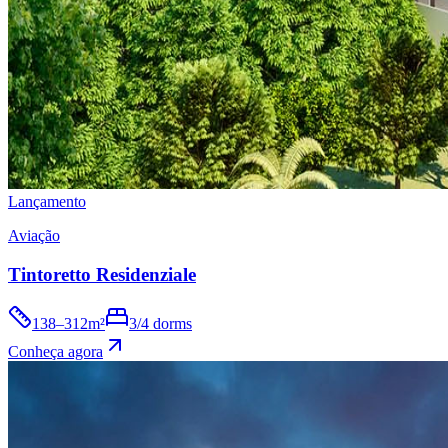
Lançamento
Aviação
Tintoretto Residenziale
138–312m²
3/4 dorms
Conheça agora