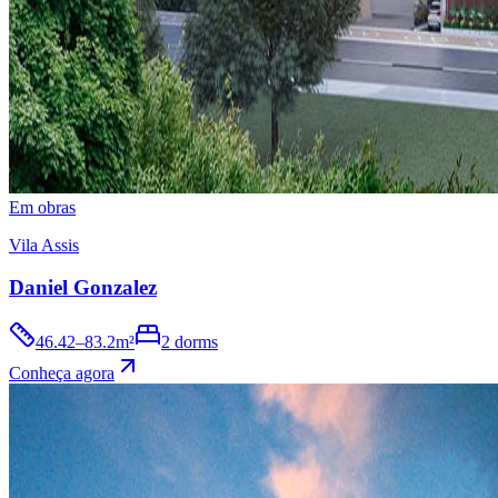
Em obras
Vila Assis
Daniel Gonzalez
46.42–83.2m²
2 dorms
Conheça agora